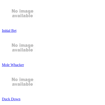
Initial Bet
Mole Whacker
Duck Down