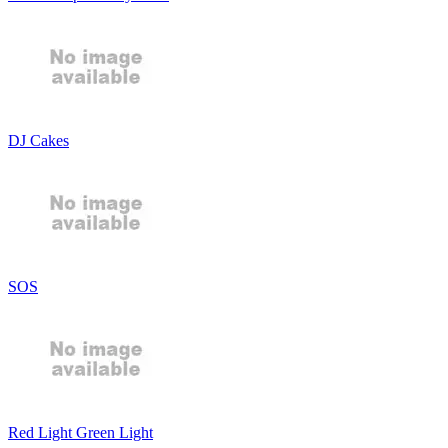
DJ Cakes
SOS
Red Light Green Light