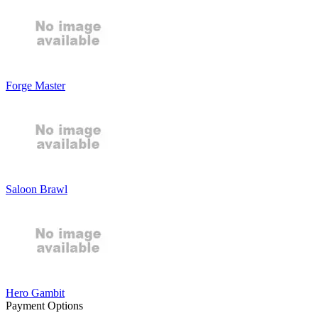
Forge Master
Saloon Brawl
Hero Gambit
Payment Options