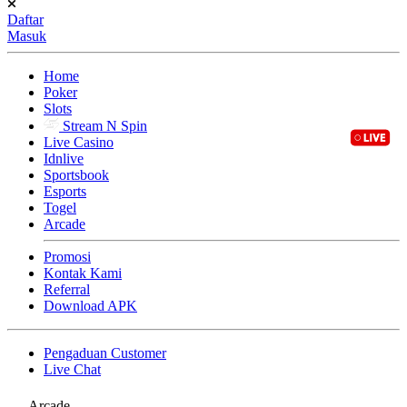
Daftar
Masuk
Home
Poker
Slots
Stream N Spin
Live Casino
Idnlive
Sportsbook
Esports
Togel
Arcade
Promosi
Kontak Kami
Referral
Download APK
Pengaduan Customer
Live Chat
Arcade