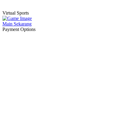
Virtual Sports
Main Sekarang
Payment Options