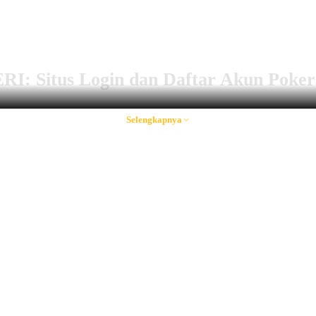
: Situs Login dan Daftar Akun Poker
 pengguna mencari platform yang menawarkan akses cepat dan pengalaman bermai
Selengkapnya
avigasi yang mudah dipahami, serta proses login yang dirancang agar pengguna
atu nilai tambah yang ditawarkan. Melalui Pokerseri, pengguna baru dapat meny
online yang tersedia. Koleksi permainan juga terus diperbarui agar pengala
a sistem yang stabil membuat aktivitas bermain terasa lebih lancar di berba
Pokerseri menjadi pilihan bagi pengguna yang mencari situs login dan daftar aku
ari.