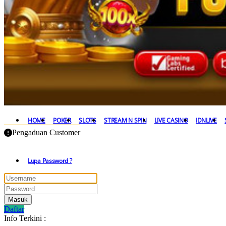
HOME
POKER
SLOTS
STREAM N SPIN
LIVE CASINO
IDNLIVE
Pengaduan Customer
Lupa Password ?
username
Password
Masuk
Daftar
Info Terkini :