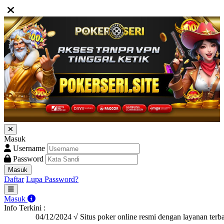
Masuk
Username
Password
Masuk
Daftar
Lupa Password?
Masuk
Info Terkini :
04/12/2024 √ Situs poker online resmi dengan layanan terbaik da