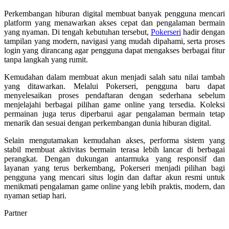
Perkembangan hiburan digital membuat banyak pengguna mencari
platform yang menawarkan akses cepat dan pengalaman bermain
yang nyaman. Di tengah kebutuhan tersebut,
Pokerseri
hadir dengan
tampilan yang modern, navigasi yang mudah dipahami, serta proses
login yang dirancang agar pengguna dapat mengakses berbagai fitur
tanpa langkah yang rumit.
Kemudahan dalam membuat akun menjadi salah satu nilai tambah
yang ditawarkan. Melalui Pokerseri, pengguna baru dapat
menyelesaikan proses pendaftaran dengan sederhana sebelum
menjelajahi berbagai pilihan game online yang tersedia. Koleksi
permainan juga terus diperbarui agar pengalaman bermain tetap
menarik dan sesuai dengan perkembangan dunia hiburan digital.
Selain mengutamakan kemudahan akses, performa sistem yang
stabil membuat aktivitas bermain terasa lebih lancar di berbagai
perangkat. Dengan dukungan antarmuka yang responsif dan
layanan yang terus berkembang, Pokerseri menjadi pilihan bagi
pengguna yang mencari situs login dan daftar akun resmi untuk
menikmati pengalaman game online yang lebih praktis, modern, dan
nyaman setiap hari.
Partner