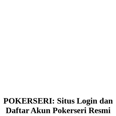
POKERSERI: Situs Login dan
Daftar Akun Pokerseri Resmi