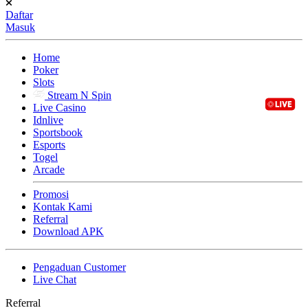
Daftar
Masuk
Home
Poker
Slots
Stream N Spin
Live Casino
Idnlive
Sportsbook
Esports
Togel
Arcade
Promosi
Kontak Kami
Referral
Download APK
Pengaduan Customer
Live Chat
Referral