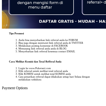
Tips Promosi
Anda bisa menyebarkan link referral anda ke FORUM
Bisa juga dengan mentweet link referral anda di TWITTER
Melakukan posting komentar di FACEBOOK
Memasang link referral anda anda di BLOG
Menyebarkan link referral kesemua contact EMAIL
Cara Melihat Komisi dan Total Refferal Anda
Login ke www.Pokerseri.com
Klik referral untuk melihat total referral anda
Klik KOMISI untuk melihat total KOMISI anda
Cara penarikan referral dapat dilakukan setiap hari Selasa dengan
melakukan withdraw.
Payment Options